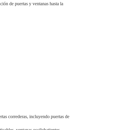
ación de puertas y ventanas hasta la
ertas correderas, incluyendo puertas de
icables, ventanas oscilobatientes,