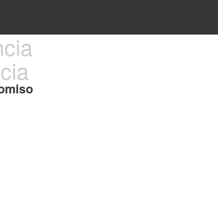
ncia
romiso