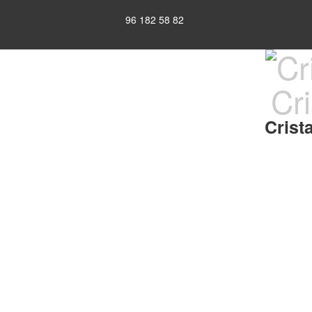
96 182 58 82
Cri
Crist