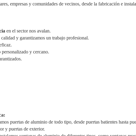
lares, empresas y comunidades de vecinos, desde la fabricación e instal
cia
en el sector nos avalan.
 calidad y garantizamos un trabajo profesional.
eficaz.
 personalizado y cercano.
arantizados.
ca:
amos puertas de aluminio de todo tipo, desde puertas batientes hasta pu
or y puertas de exterior.
nstalamos ventanas de aluminio de diferentes tipos, como ventanas pract