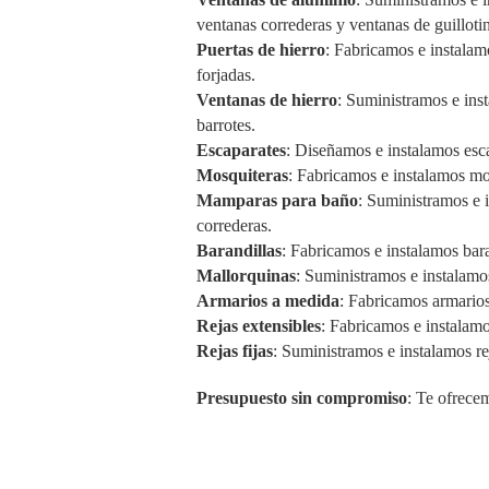
ventanas correderas y ventanas de guilloti
Puertas de hierro
: Fabricamos e instalamo
forjadas.
Ventanas de hierro
: Suministramos e ins
barrotes.
Escaparates
: Diseñamos e instalamos esc
Mosquiteras
: Fabricamos e instalamos mos
Mamparas para baño
: Suministramos e
correderas.
Barandillas
: Fabricamos e instalamos baran
Mallorquinas
: Suministramos e instalamo
Armarios a medida
: Fabricamos armarios
Rejas extensibles
: Fabricamos e instalamo
Rejas fijas
: Suministramos e instalamos re
Presupuesto sin compromiso
: Te ofrece