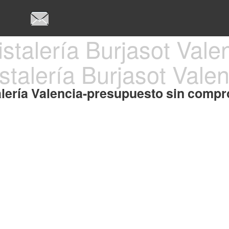
stalería Burjasot Vale
alería Valencia-presupuesto sin comp